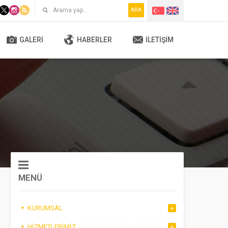
ARA
GALERI
HABERLER
İLETIŞIM
MENÜ
KURUMSAL
HIZMETLERIMIZ