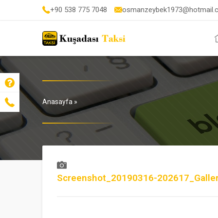
+90 538 775 7048
osmanzeybek1973@hotmail.
Anasayfa
»
Screenshot_20190316-202617_Galle