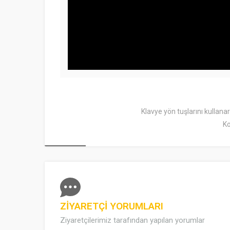
Klavye yön tuşlarını kullana
Ko
ZİYARETÇİ YORUMLARI
Ziyaretçilerimiz tarafından yapılan yorumlar