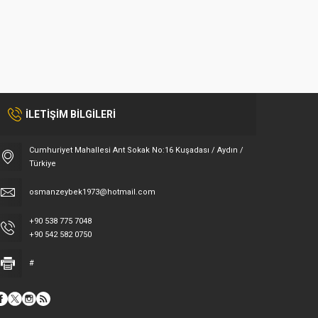
İLETİŞİM BİLGİLERİ
Cumhuriyet Mahallesi Ant Sokak No:16 Kuşadası / Aydın /
Türkiye
osmanzeybek1973@hotmail.com
+90 538 775 7048
+90 542 582 0750
#