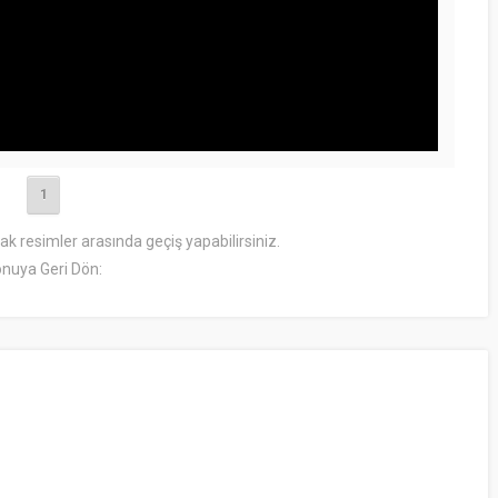
1
rak resimler arasında geçiş yapabilirsiniz.
nuya Geri Dön: