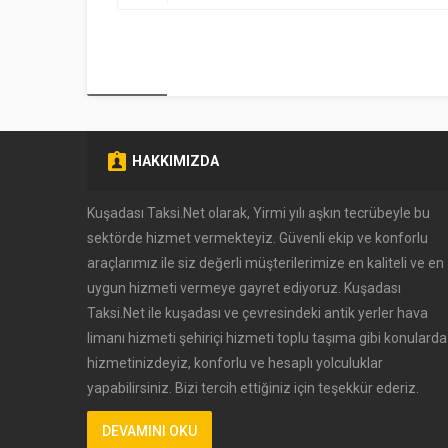
HAKKIMIZDA
Kuşadası Taksi.Net olarak, Yirmi yılı aşkın tecrübeyle bu
sektörde hizmet vermekteyiz. Güvenli ekip ve konforlu
Müşteri Temsilcisi
araçlarımız ile siz değerli müşterilerimize en kaliteli ve en
uygun hizmeti vermeye gayret ediyoruz. Kuşadası
Taksi.Net ile kuşadası ve çevresindeki antik yerler hava
limanı hizmeti şehiriçi hizmeti toplu taşıma gibi konularda
hizmetinizdeyiz, konforlu ve hesaplı yolculuklar
yapabilirsiniz. Bizi tercih ettiğiniz için teşekkür ederiz.
Cevap Yaz
DEVAMINI OKU