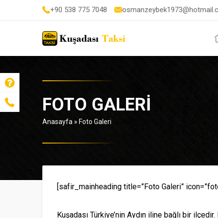
+90 538 775 7048
osmanzeybek1973@hotmail.
FOTO GALERI
Anasayfa
»
Foto Galeri
[safir_mainheading title=”Foto Galeri” icon=”fot
Kuşadası Türkiye’nin Aydın iline bağlı bir ilçedi