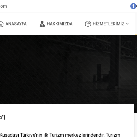
com
ANASAYFA
HAKKIMIZDA
HIZMETLERIMIZ
o”]
r. Kuşadası Türkiye’nin ilk Turizm merkezlerindendir, Turizm