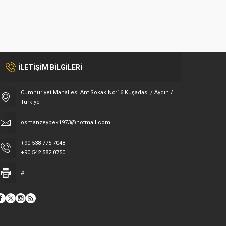
İLETİŞİM BİLGİLERİ
Cumhuriyet Mahallesi Ant Sokak No:16 Kuşadası / Aydın /
Türkiye
osmanzeybek1973@hotmail.com
+90 538 775 7048
+90 542 582 0750
#