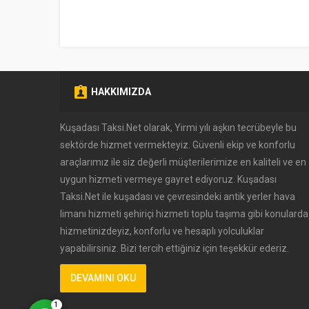
HAKKIMIZDA
Kuşadası Taksi.Net olarak, Yirmi yılı aşkın tecrübeyle bu
sektörde hizmet vermekteyiz. Güvenli ekip ve konforlu
Müşteri Temsilcisi
araçlarımız ile siz değerli müşterilerimize en kaliteli ve en
uygun hizmeti vermeye gayret ediyoruz. Kuşadası
Taksi.Net ile kuşadası ve çevresindeki antik yerler hava
limanı hizmeti şehiriçi hizmeti toplu taşıma gibi konularda
hizmetinizdeyiz, konforlu ve hesaplı yolculuklar
yapabilirsiniz. Bizi tercih ettiğiniz için teşekkür ederiz.
Cevap Yaz
DEVAMINI OKU
1