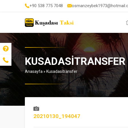
+90 538 775 7048
osmanzeybek1973@hotmail.
KUSADASITRANSFER
Anasayfa
»
Kusadasitransfer
20210130_194047