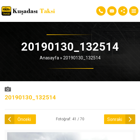
20190130_132514
Anasayfa
»
20190130_132514
20190130_132514
Önceki
Sonraki
Fotoğraf: 41 / 70