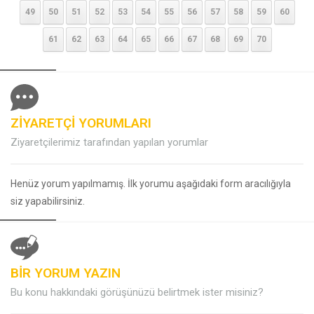
49
50
51
52
53
54
55
56
57
58
59
60
61
62
63
64
65
66
67
68
69
70
ZİYARETÇİ YORUMLARI
Ziyaretçilerimiz tarafından yapılan yorumlar
Henüz yorum yapılmamış. İlk yorumu aşağıdaki form aracılığıyla
siz yapabilirsiniz.
BİR YORUM YAZIN
Bu konu hakkındaki görüşünüzü belirtmek ister misiniz?