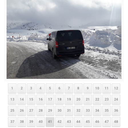
1
2
3
4
5
6
7
8
9
10
11
12
13
14
15
16
17
18
19
20
21
22
23
24
25
26
27
28
29
30
31
32
33
34
35
36
37
38
39
40
41
42
43
44
45
46
47
48