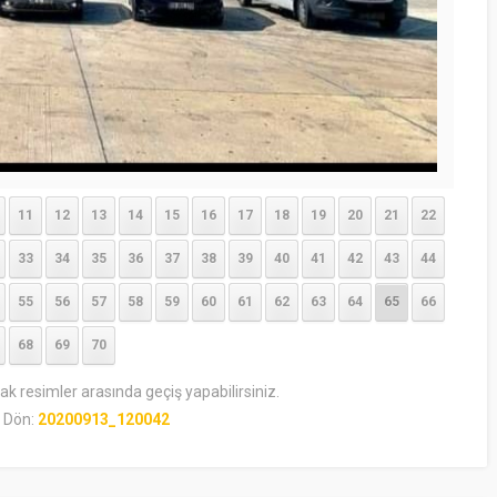
11
12
13
14
15
16
17
18
19
20
21
22
33
34
35
36
37
38
39
40
41
42
43
44
55
56
57
58
59
60
61
62
63
64
65
66
68
69
70
rak resimler arasında geçiş yapabilirsiniz.
 Dön:
20200913_120042