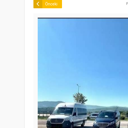
Önceki
F