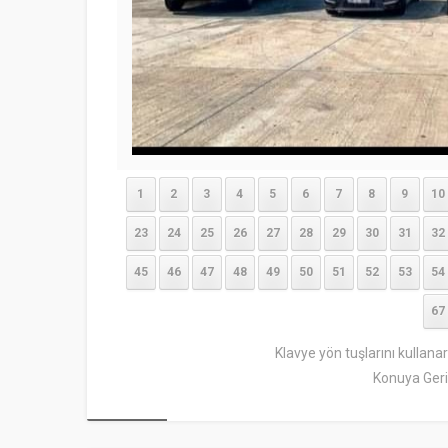
1
2
3
4
5
6
7
8
9
10
23
24
25
26
27
28
29
30
31
32
45
46
47
48
49
50
51
52
53
54
67
Klavye yön tuşlarını kullana
Konuya Geri