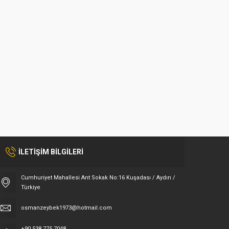
İLETİŞİM BİLGİLERİ
Cumhuriyet Mahallesi Ant Sokak No:16 Kuşadası / Aydın /
Türkiye
osmanzeybek1973@hotmail.com
+90 538 775 7048