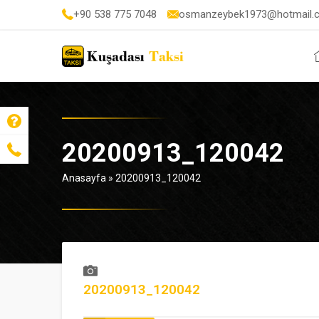
+90 538 775 7048
osmanzeybek1973@hotmail.
20200913_120042
Anasayfa
»
20200913_120042
20200913_120042