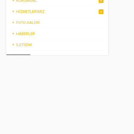
KURUMSAL
HIZMETLERIMIZ
FOTO GALERI
HABERLER
İLETIŞIM
AIRPORT