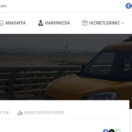
com
ANASAYFA
HAKKIMIZDA
HIZMETLERIMIZ
 YOK
268 KEZ GÖRÜNTÜLENDI