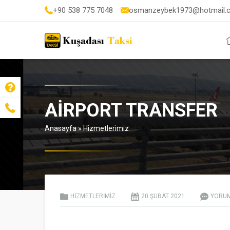
+90 538 775 7048
osmanzeybek1973@hotmail.
AIRPORT TRANSFER
Anasayfa
»
Hizmetlerimiz
HIZMETLERIMIZ
20 ŞUBAT
2021
YORUM