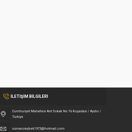
İLETİŞİM BİLGİLERİ
Cumhuriyet Mahallesi Ant Sokak No:16 Kuşadası / Aydın /
Türkiye
osmanzeybek1973@hotmail.com